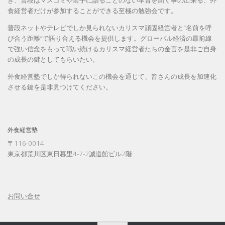
き、普段はマスコミや若手に語ることのない本音を聞く事の出来る、外
食経営者だけが参加することができる至極の勉強会です。
普段ネットやテレビでしか見られないカリスマ頑固経営者と“名前を呼
び合う距離”で語り合える機会を提供します。グローバル経済の最前線
で強い信念をもって戦い続けるカリスマ経営者たちの金言を是非ご自身
の成長の鍵としてもらいたい。
外食経営塾でしか得られないこの機会を通じて、皆さんの成長を加速化
させる鍵を是非見つけてください。
外食経営塾
〒116-0014
東京都荒川区東日暮里4-7-2誠道館ビル2階
お問い合せ