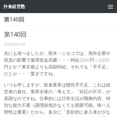
外食経営塾
コンテンツへスキップ
第140回
第140回
2024年3月10日
先にも述べましたが、熊本・ニセコでは、海外企業や
投資の影響で雇用賃金高騰・・・時給2000円～2500
円とか？東京都よりも高額時給。それでも「手不足」
だとか・・・驚きですね。
いつも申しますが、飲食業界は慢性手不足。これは経
営者の責任。業界全体の「考え方」「対応の不可」が
原因なのですね。仕事的には日常生活が職務内容、特
別な能力不要（調理師免許なくても開業可能。唯一人
間性は重要）だから、多分に「意欲的に参入者が少な