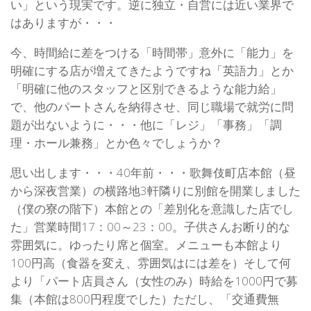
い」という現実です。逆に独立・自営には近い業界で
はありますが・・・
今、時間給に差をつける「時間帯」意外に「能力」を
明確にする店が増えてきたようですね「英語力」とか
「明確に他のスタッフと区別できるような能力給」
で、他のパートさんを納得させ、同じ職場で就労に問
題が出ないように・・・他に「レジ」「事務」「調
理・ホール兼務」とか色々でしょうか？
思い出します・・・40年前・・・歌舞伎町店本館（昼
から深夜営業）の横路地3軒隣りに別館を開業しました
（僕の寮の階下）本館との「差別化を意識した店でし
た」営業時間17：00～23：00。子供さんお断り的な
雰囲気に。ゆったり席と個室。メニューも本館より
100円高（食器を変え、雰囲気はには差を）そして何
より「パート店員さん（女性のみ）時給を1000円で募
集（本館は800円程度でした）ただし、「交通費無