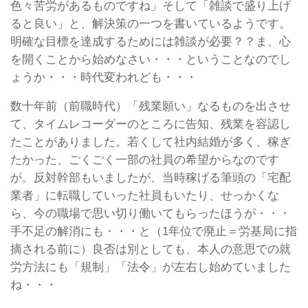
色々苦労があるものですね」そして「雑談で盛り上げ
ると良い」と、解決策の一つを書いているようです。
明確な目標を達成するためには雑談が必要？？ま、心
を開くことから始めなさい・・・ということなのでし
ょうか・・・時代変われども・・・
数十年前（前職時代）「残業願い」なるものを出させ
て、タイムレコーダーのところに告知、残業を容認し
たことがありました。若くして社内結婚が多く、稼ぎ
たかった、ごくごく一部の社員の希望からなのです
が。反対幹部もいましたが、当時稼げる筆頭の「宅配
業者」に転職していった社員もいたり、せっかくな
ら、今の職場で思い切り働いてもらったほうが・・・
手不足の解消にも・・・と（1年位で廃止＝労基局に指
摘される前に）良否は別としても、本人の意思での就
労方法にも「規制」「法令」が左右し始めていました
ね・・・