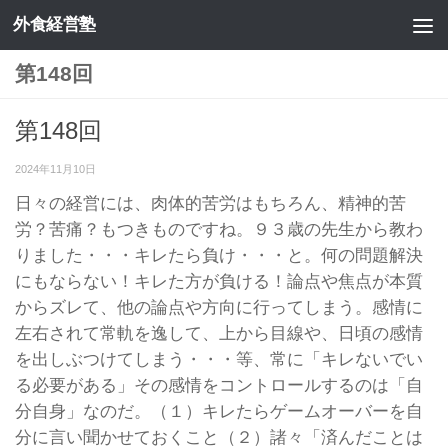
外食経営塾
コンテンツへスキップ
第148回
第148回
2024年11月10日
日々の経営には、肉体的苦労はもちろん、精神的苦
労？苦痛？もつきものですね。９３歳の先生から教わ
りました・・・キレたら負け・・・と。何の問題解決
にもならない！キレた方が負ける！論点や焦点が本質
からズレて、他の論点や方向に行ってしまう。感情に
左右されて常軌を逸して、上から目線や、日頃の感情
を出しぶつけてしまう・・・等、常に「キレないでい
る必要がある」その感情をコントロールするのは「自
分自身」なのだ。（１）キレたらゲームオーバーを自
分に言い聞かせておくこと（２）諸々「済んだことは