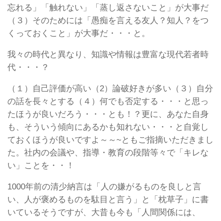
忘れる」「触れない」「蒸し返さないこと」が大事だ
（３）そのためには「愚痴を言える友人？知人？をつ
くっておくこと」が大事だ・・・と。
我々の時代と異なり、知識や情報は豊富な現代若者時
代・・・？
（１）自己評価が高い（2）論破好きが多い（３）自分
の話を長々とする（４）何でも否定する・・・と思っ
たほうが良いだろう・・・とも！？更に、あなた自身
も、そういう傾向にあるかも知れない・・・と自覚し
ておくほうが良いですよ～～~ともご指摘いただきまし
た。社内の会議や、指導・教育の段階等々で「キレな
い」ことを・・！
1000年前の清少納言は「人の嫌がるものを良しと言
い、人が褒めるものを駄目と言う」と「枕草子」に書
いているそうですが、大昔も今も「人間関係には、