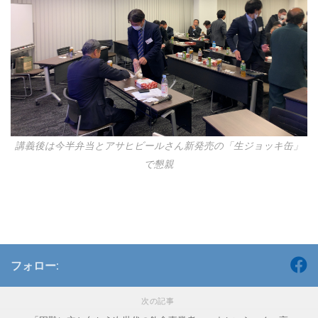
講義後は今半弁当とアサヒビールさん新発売の「生ジョッキ缶」
で懇親
フォロー:
次の記事