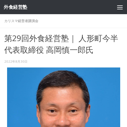
外食経営塾
コンテンツへスキップ
カリスマ経営者講演会
第29回外食経営塾｜ 人形町今半
代表取締役 高岡慎一郎氏
2022年8月30日