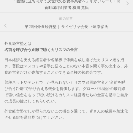
「困難に立ち向かう次世代の飲食事業者へ」すかいらーく・高
倉町珈琲創業者 横川 竟氏
前の記事
第28回外食経営塾｜ サイゼリヤ会長 正垣泰彦氏
外食経営塾とは
名前を呼び合う距離で聴くカリスマの金言
日本経済を支える経営者や各業界で偉業を成し遂げたカリスマ達を招
き、普段はマスコミや若手に語ることのない本音を聞く事の出来る、外
食経営者だけが参加することができる至極の勉強会です。
普段ネットやテレビでしか見られないカリスマ頑固経営者と“名前を呼
び合う距離”で語り合える機会を提供します。グローバル経済の最前線
で強い信念をもって戦い続けるカリスマ経営者たちの金言を是非ご自身
の成長の鍵としてもらいたい。
外食経営塾でしか得られないこの機会を通じて、皆さんの成長を加速化
させる鍵を是非見つけてください。