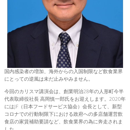
国内感染者の増加、海外からの入国制限など飲食業界
にとっての逆風は未だ止みやみません
。
今回のカリスマ講演会は、創業明治28年の人形町今半
代表取締役社長 高岡慎一郎氏をお迎えします。2020年
にはJF（日本フードサービス協会）会長として、新型
コロナでの行動制限下における政府への多店舗運営飲
食店の家賃補助要請など、飲食業界の為に奔走されま
した。